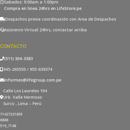
Sabados: 9:00am a 1:00pm
Compra en linea 24hrs en LifeStore.pe
Despachos previa coordinación con Area de Despachos
Asistente Virtual 24hrs, contactar arriba
CONTACTO
(511) 304-3383
945-265550 / 955-639374
informes@lifegroup.com.pe
Calle Los Laureles 104
Urb. Valle Hermoso
Surco , Lima – Perú
71427321893
8888
519_7148