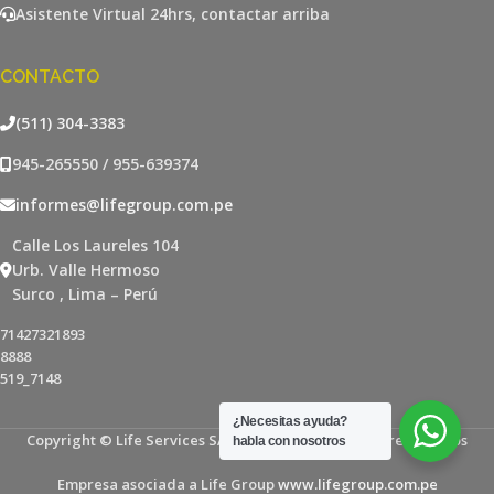
Asistente Virtual 24hrs, contactar arriba
CONTACTO
(511) 304-3383
945-265550 / 955-639374
informes@lifegroup.com.pe
Calle Los Laureles 104
Urb. Valle Hermoso
Surco , Lima – Perú
71427321893
8888
519_7148
¿Necesitas ayuda?
Copyright © Life Services SAC - Todos los derechos reservados
habla con nosotros
Empresa asociada a Life Group
www.lifegroup.com.pe