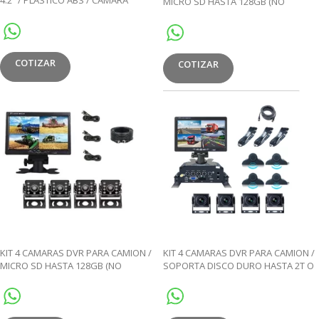
4.2″ / PLASTICO ABS / CÁMARA
MICRO SD HASTA 128GB (NO
FRONTAL 1080P
INCLUIDO) / 1080P
COTIZAR
COTIZAR
KIT 4 CAMARAS DVR PARA CAMION /
KIT 4 CAMARAS DVR PARA CAMION /
MICRO SD HASTA 128GB (NO
SOPORTA DISCO DURO HASTA 2T O
INCLUIDO) / 1080P / A PRUEBA DE
MICRO SD HASTA 256GB (NO
AGUA IP68 / INCLUYE 3 CABLES DE 5
INCLUIDO) / 1080P / A PRUEBA DE
METROS Y 1 CABLE DE 15 METROS
AGUA IP68 / INCLUYE 3 CABLES DE 5
METROS Y 1 CABLE DE 15 METROS