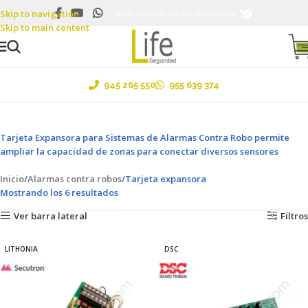
Skip to navigation
Ventas al por mayor y menor ....¡Envíos a todo el Perú!
venta por internet en lifestore.pe
Skip to main content
945 265 550
955 639 374
Tarjeta Expansora para Sistemas de Alarmas Contra Robo permite
ampliar la capacidad de zonas para conectar diversos sensores
Inicio
Alarmas contra robos
Tarjeta expansora
Mostrando los 6 resultados
Ver barra lateral
Filtros
LITHONIA
DSC