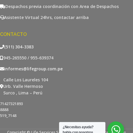
Despachos previa coordinación con Area de Despachos
Asistente Virtual 24hrs, contactar arriba
CONTACTO
(511) 304-3383
945-265550 / 955-639374
informes@lifegroup.com.pe
Calle Los Laureles 104
Urb. Valle Hermoso
Surco , Lima – Perú
71427321893
8888
519_7148
¿Necesitas ayuda?
Copyright © Life Services SAC - Todos los derechos reservados
habla con nosotros