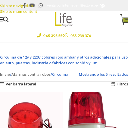
Skip to navigation
Ventas al por mayor y menor ....¡Envíos a todo el Perú!
venta por internet en lifestore.pe
Skip to main content
945 265 550
955 639 374
Circulina de 12v y 220v colores rojo ambar y otros adicionales para uso
en auto, puertas, industria o fabricas con sonido y luz
Inicio
Alarmas contra robos
Circulina
Mostrando los 5 resultados
Ver barra lateral
Filtros