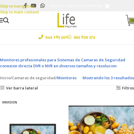
Skip to navigation
Ventas al por mayor y menor ....¡Envíos a todo el Perú!
venta por internet en lifestore.pe
Skip to main content
945 265 550
955 639 374
Monitores profesionales para Sistemas de Camaras de Seguridad
conexion directa DVR o NVR en diversos tamaños y resolucion
Inicio
Camaras de seguridad
Monitores
Mostrando los 3 resultados
Ver barra lateral
Filtros
HIKVISION