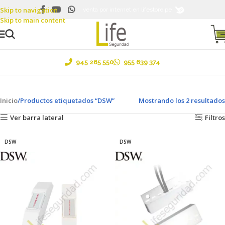
Skip to navigation
Ventas al por mayor y menor ....¡Envíos a todo el Perú!
venta por internet en lifestore.pe
Skip to main content
945 265 550
955 639 374
Inicio
Productos etiquetados “DSW”
Mostrando los 2 resultados
Ver barra lateral
Filtros
DSW
DSW