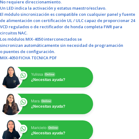
No requiere direccionamiento.
Un LED indica la activación y estatus maestro/esclavo.
El módulo sincronización es compatible con cualquier panel y fuente
de alimentación con certificación UL / ULC capaz de proporcionar 24
VCD regulados o de rectificador de honda completa FWR para
circuitos NAC.
Los módulos MIX-4050 interconectados se
sincronizan automáticamente sin necesidad de programación
o puentes de configuración.
MIX-4050 FICHA TECNICA PDF
Yulissa
Online
¿Necesitas ayuda?
Mara
Online
¿Necesitas ayuda?
Maricielo
Online
¿Necesitas ayuda?